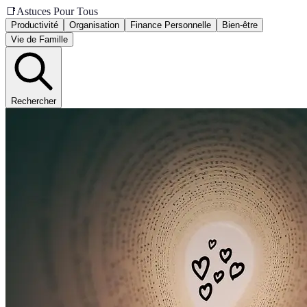
📑
Astuces Pour Tous
Productivité
Organisation
Finance Personnelle
Bien-être
Vie de Famille
Rechercher