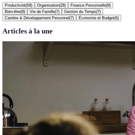
Productivité
(
58
)
Organisation
(
28
)
Finance Personnelle
(
9
)
Bien-être
(
8
)
Vie de Famille
(
7
)
Gestion du Temps
(
7
)
Carrière & Développement Personnel
(
7
)
Économie et Budget
(
6
)
Articles à la une