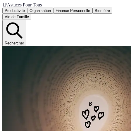
📑
Astuces Pour Tous
Productivité
Organisation
Finance Personnelle
Bien-être
Vie de Famille
Rechercher