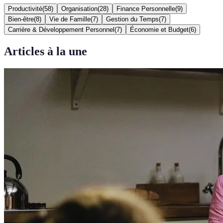
Productivité
(
58
)
Organisation
(
28
)
Finance Personnelle
(
9
)
Bien-être
(
8
)
Vie de Famille
(
7
)
Gestion du Temps
(
7
)
Carrière & Développement Personnel
(
7
)
Économie et Budget
(
6
)
Articles à la une