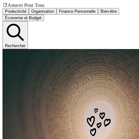
📑
Astuces Pour Tous
Productivité
Organisation
Finance Personnelle
Bien-être
Économie et Budget
Rechercher