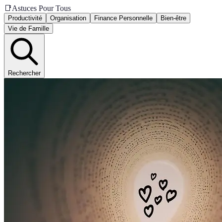
📑
Astuces Pour Tous
Productivité
Organisation
Finance Personnelle
Bien-être
Vie de Famille
Rechercher