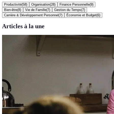
Productivité
(
58
)
Organisation
(
28
)
Finance Personnelle
(
9
)
Bien-être
(
8
)
Vie de Famille
(
7
)
Gestion du Temps
(
7
)
Carrière & Développement Personnel
(
7
)
Économie et Budget
(
6
)
Articles à la une