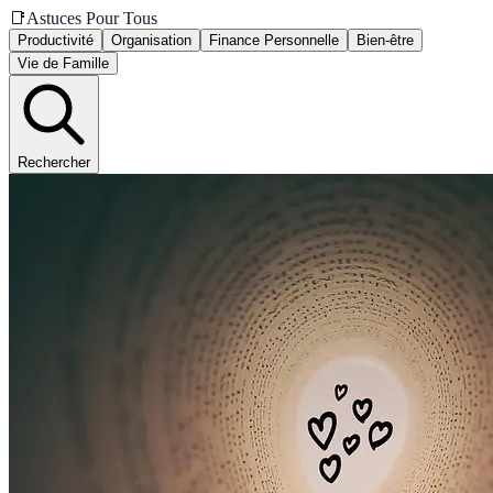
📑
Astuces Pour Tous
Productivité
Organisation
Finance Personnelle
Bien-être
Vie de Famille
Rechercher