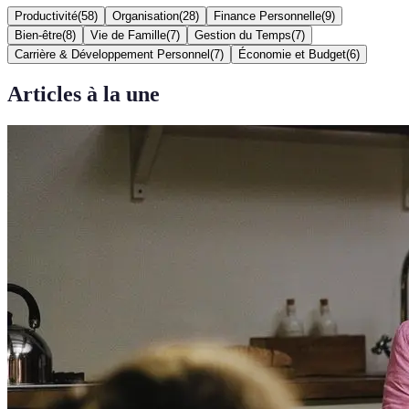
Productivité
(
58
)
Organisation
(
28
)
Finance Personnelle
(
9
)
Bien-être
(
8
)
Vie de Famille
(
7
)
Gestion du Temps
(
7
)
Carrière & Développement Personnel
(
7
)
Économie et Budget
(
6
)
Articles à la une