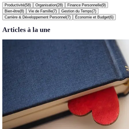
Productivité
(
58
)
Organisation
(
28
)
Finance Personnelle
(
9
)
Bien-être
(
8
)
Vie de Famille
(
7
)
Gestion du Temps
(
7
)
Carrière & Développement Personnel
(
7
)
Économie et Budget
(
6
)
Articles à la une