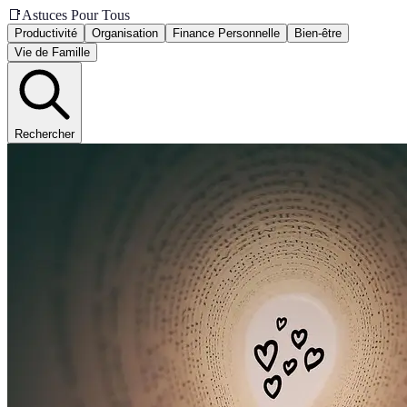
📑
Astuces Pour Tous
Productivité
Organisation
Finance Personnelle
Bien-être
Vie de Famille
Rechercher