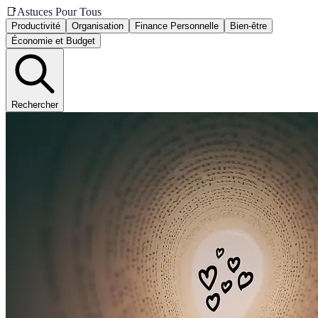
📑
Astuces Pour Tous
Productivité
Organisation
Finance Personnelle
Bien-être
Économie et Budget
Rechercher