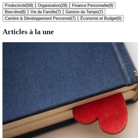
Productivité
(
58
)
Organisation
(
28
)
Finance Personnelle
(
9
)
Bien-être
(
8
)
Vie de Famille
(
7
)
Gestion du Temps
(
7
)
Carrière & Développement Personnel
(
7
)
Économie et Budget
(
6
)
Articles à la une