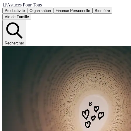
📑
Astuces Pour Tous
Productivité
Organisation
Finance Personnelle
Bien-être
Vie de Famille
Rechercher