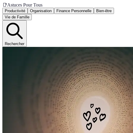
📑
Astuces Pour Tous
Productivité
Organisation
Finance Personnelle
Bien-être
Vie de Famille
Rechercher