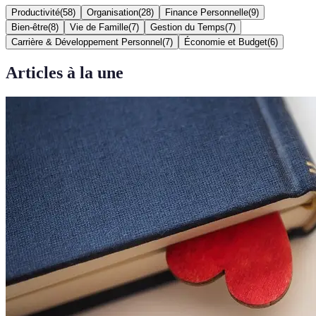
Productivité
(
58
)
Organisation
(
28
)
Finance Personnelle
(
9
)
Bien-être
(
8
)
Vie de Famille
(
7
)
Gestion du Temps
(
7
)
Carrière & Développement Personnel
(
7
)
Économie et Budget
(
6
)
Articles à la une