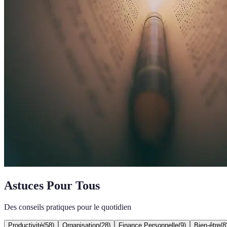
Astuces Pour Tous
Des conseils pratiques pour le quotidien
Productivité
(
58
)
Organisation
(
28
)
Finance Personnelle
(
9
)
Bien-être
(
8