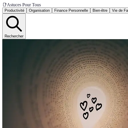
📑
Astuces Pour Tous
Productivité
Organisation
Finance Personnelle
Bien-être
Vie de Fa
Rechercher