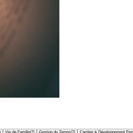
)
Vie de Famille
(
7
)
Gestion du Temps
(
7
)
Carrière & Développement Per